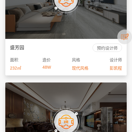
盛芳园
预约设计师
面积
造价
风格
设计师
48W
232㎡
现代风格
彭凯程