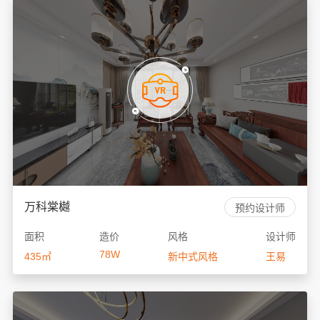
万科棠樾
预约设计师
面积
造价
风格
设计师
78W
435㎡
新中式风格
王易