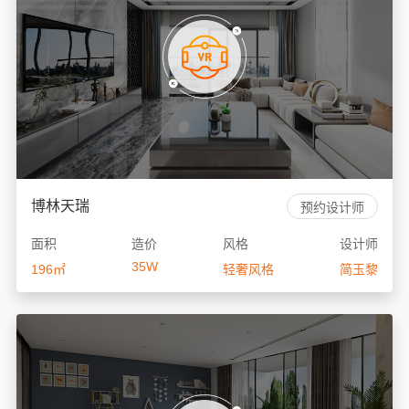
博林天瑞
预约设计师
面积
造价
风格
设计师
35W
196㎡
轻奢风格
简玉黎