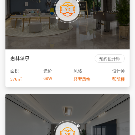
惠林温泉
预约设计师
面积
造价
风格
设计师
69W
376㎡
轻奢风格
彭凯程