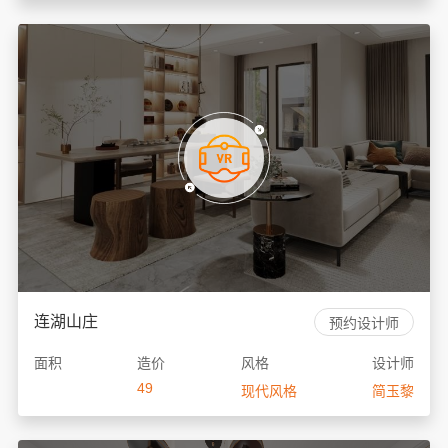
连湖山庄
预约设计师
面积
造价
风格
设计师
49
现代风格
简玉黎