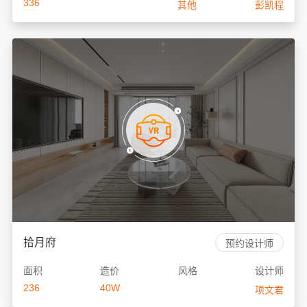
336
其他
彭凯程
拾月府
预约设计师
面积
造价
风格
设计师
236
40W
项文君