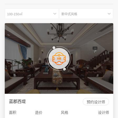
100-150㎡
新中式风格
蓝郡西堤
预约设计师
面积
造价
风格
设计师