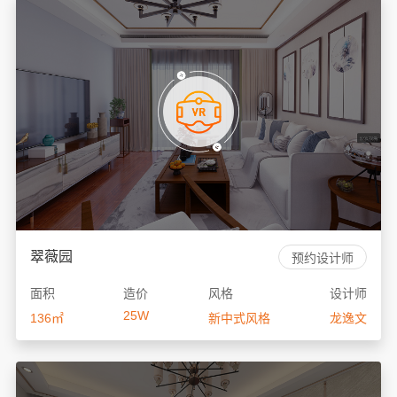
翠薇园
预约设计师
面积
造价
风格
设计师
25W
136㎡
新中式风格
龙逸文