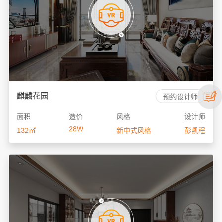
麒麟花园
预约设计师
面积
造价
风格
设计师
28W
132㎡
新中式风格
彭凯程