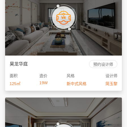
昊龙华庭
预约设计师
面积
造价
风格
设计师
19W
125㎡
新中式风格
简玉黎