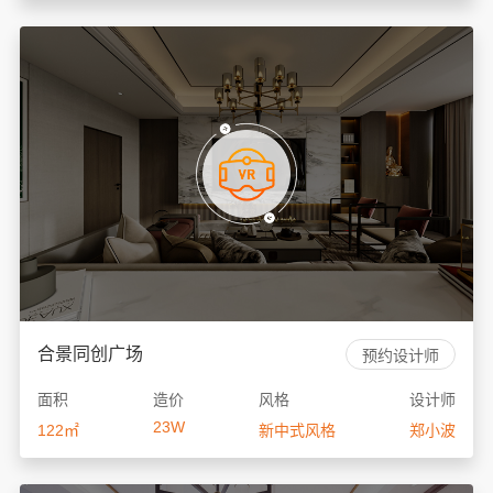
合景同创广场
预约设计师
面积
造价
风格
设计师
23W
122㎡
新中式风格
郑小波