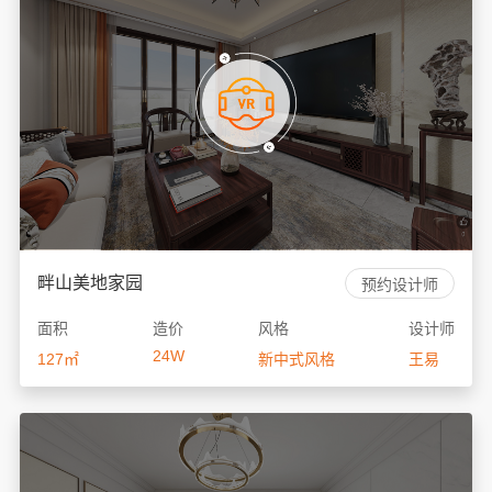
畔山美地家园
预约设计师
面积
造价
风格
设计师
24W
127㎡
新中式风格
王易